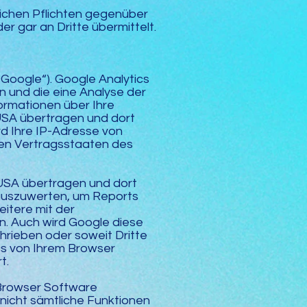
lichen Pflichten gegenüber
 gar an Dritte übermittelt.
Google“). Google Analytics
 und die eine Analyse der
ormationen über Ihre
USA übertragen und dort
rd Ihre IP-Adresse von
ren Vertragsstaaten des
 USA übertragen und dort
 auszuwerten, um Reports
itere mit der
n. Auch wird Google diese
hrieben oder soweit Dritte
cs von Ihrem Browser
t.
r Browser Software
 nicht sämtliche Funktionen