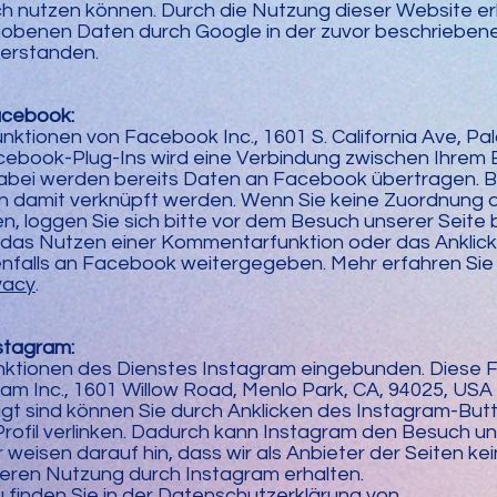
ch nutzen können. Durch die Nutzung dieser Website erk
hobenen Daten durch Google in der zuvor beschrieben
erstanden.
acebook:
tionen von Facebook Inc., 1601 S. California Ave, Palo
acebook-Plug-Ins wird eine Verbindung zwischen Ihrem
bei werden bereits Daten an Facebook übertragen. B
n damit verknüpft werden. Wenn Sie keine Zuordnung d
loggen Sie sich bitte vor dem Besuch unserer Seite 
 das Nutzen einer Kommentarfunktion oder das Anklicke
nfalls an Facebook weitergegeben. Mehr erfahren Sie
vacy
.
stagram:
unktionen des Dienstes Instagram eingebunden. Diese 
m Inc., 1601 Willow Road, Menlo Park, CA, 94025, USA i
t sind können Sie durch Anklicken des Instagram-Butto
Profil verlinken. Dadurch kann Instagram den Besuch un
weisen darauf hin, dass wir als Anbieter der Seiten ke
eren Nutzung durch Instagram erhalten.
 finden Sie in der Datenschutzerklärung von