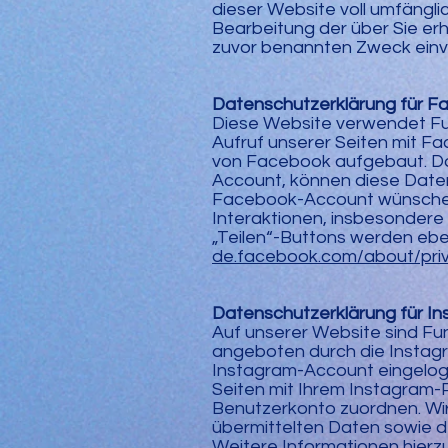
dieser Website voll umfängli
Bearbeitung der über Sie er
zuvor benannten Zweck einv
Datenschutzerklärung für F
Diese Website verwendet Funk
Aufruf unserer Seiten mit F
von Facebook aufgebaut. Da
Account, können diese Date
Facebook-Account wünschen, 
Interaktionen, insbesondere
„Teilen“-Buttons werden ebe
de.facebook.com/about/pri
Datenschutzerklärung für In
Auf unserer Website sind F
angeboten durch die Instagra
Instagram-Account eingelogg
Seiten mit Ihrem Instagram-
Benutzerkonto zuordnen. Wir 
übermittelten Daten sowie d
Weitere Informationen hierzu