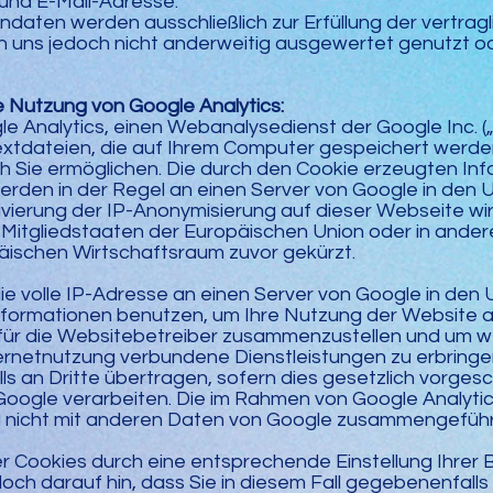
nd E-Mail-Adresse.
aten werden ausschließlich zur Erfüllung der vertrag
 uns jedoch nicht anderweitig ausgewertet genutzt oder
e Nutzung von Google Analytics:
e Analytics, einen Webanalysedienst der Google Inc. („
extdateien, die auf Ihrem Computer gespeichert werden
 Sie ermöglichen. Die durch den Cookie erzeugten Inf
rden in der Regel an einen Server von Google in den 
tivierung der IP-Anonymisierung auf dieser Webseite wi
 Mitgliedstaaten der Europäischen Union oder in ande
schen Wirtschaftsraum zuvor gekürzt.
ie volle IP-Adresse an einen Server von Google in den
Informationen benutzen, um Ihre Nutzung der Website
 für die Websitebetreiber zusammenzustellen und um we
rnetnutzung verbundene Dienstleistungen zu erbringe
 an Dritte übertragen, sofern dies gesetzlich vorgesc
Google verarbeiten. Die im Rahmen von Google Analyti
d nicht mit anderen Daten von Google zusammengeführ
der Cookies durch eine entsprechende Einstellung Ihre
doch darauf hin, dass Sie in diesem Fall gegebenenfalls