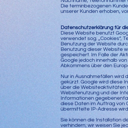
Nachname, Telefonnummer u
Die terminbezogenen Kundend
unserer Kunden erhoben, von
Datenschutzerklärung für di
Diese Website benutzt Googl
verwendet sog. „Cookies“, T
Benutzung der Website durch
Benutzung dieser Website we
gespeichert. Im Falle der Ak
Google jedoch innerhalb von
Abkommens über den Europäi
Nur in Ausnahmefällen wird d
gekürzt. Google wird diese 
über die Websiteaktivitäten
Websitenutzung und der Inte
Informationen gegebenenfalls
diese Daten im Auftrag von 
übermittelte IP-Adresse wir
Sie können die Installation 
verhindern; wir weisen Sie je